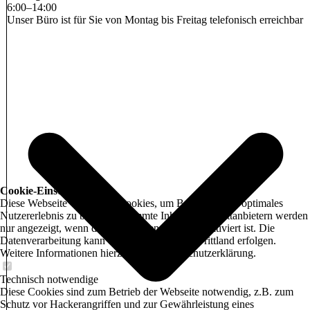
6
:
00
–
14
:
00
Unser Büro ist für Sie von Montag bis Freitag telefonisch erreichbar
Cookie-Einstellungen
Diese Webseite verwendet Cookies, um Besuchern ein optimales
Nutzererlebnis zu bieten. Bestimmte Inhalte von Drittanbietern werden
nur angezeigt, wenn die entsprechende Option aktiviert ist. Die
Datenverarbeitung kann dann auch in einem Drittland erfolgen.
Weitere Informationen hierzu in der Datenschutzerklärung.
Technisch notwendige
Diese Cookies sind zum Betrieb der Webseite notwendig, z.B. zum
Schutz vor Hackerangriffen und zur Gewährleistung eines